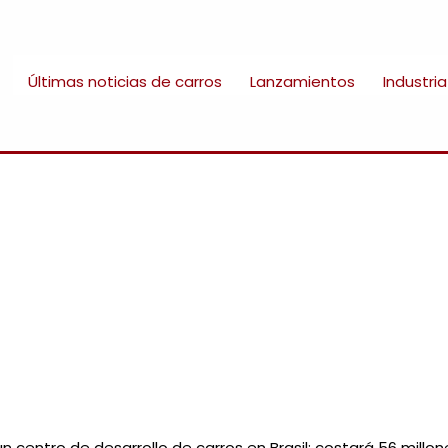
Últimas noticias de carros
Lanzamientos
Industria
un centro de desarrollo de carros en Brasil: costará 56 millo